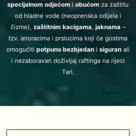
specijalnom
odjećom
i
obućom
za zaštitu
od hladne vode (neoprenska odijela i
čizme),
zaštitnim
kacigama
,
jaknama
–
tzv. anoracima i prslucima koji će gostima
omogućiti
potpuno bezbjedan
i
siguran
ali
i nezaboravan doživljaj raftinga na rijeci
Tari.