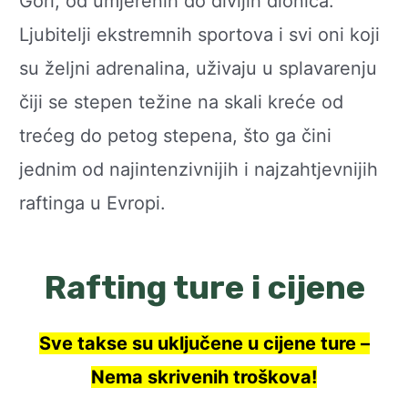
Gori, od umjerenih do divljih dionica.
Ljubitelji ekstremnih sportova i svi oni koji
su željni adrenalina, uživaju u splavarenju
čiji se stepen težine na skali kreće od
trećeg do petog stepena, što ga čini
jednim od najintenzivnijih i najzahtjevnijih
raftinga u Evropi.
Rafting ture i cijene
Sve takse su uključene u cijene ture –
Nema skrivenih troškova!