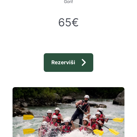
Gori!
65€
Rezerviši