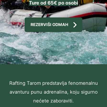
Ture od 65€ po osobi
REZERVIŠI ODMAH
Rafting Tarom predstavlja fenomenalnu
avanturu punu adrenalina, koju sigurno
nećete zaboraviti.