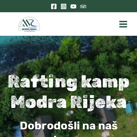
Skip
to
content
Main
Menu
Rafting kamp
Modra Rijeka
Dobrodošli na naš