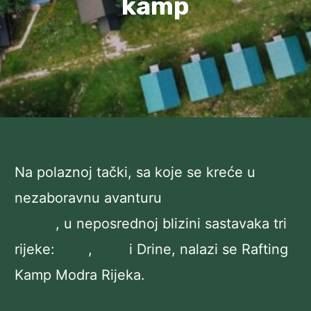
kamp
Na polaznoj tački, sa koje se kreće u
nezaboravnu avanturu
raftinga rijekom
Tarom
, u neposrednoj blizini sastavaka tri
rijeke:
Tare
,
Pive
i Drine, nalazi se Rafting
Kamp Modra Rijeka.