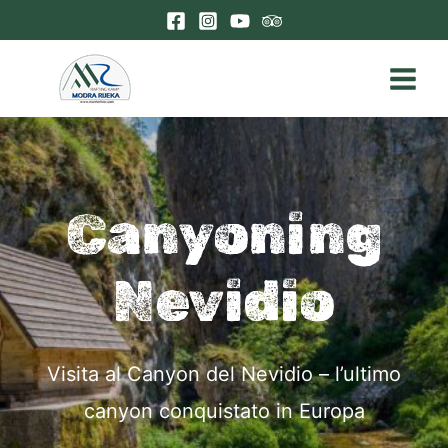
Vai
al
contenuto
Main
Menu
Canyoning
Nevidio
Visita al Canyon del Nevidio – l’ultimo
canyon conquistato in Europa