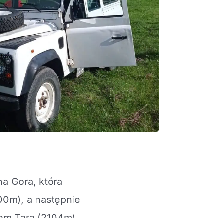
na Gora, która
00m), a następnie
nem Tara (2104m).