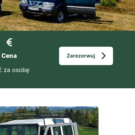
Cena
Zarezerwuj
€ za osobę