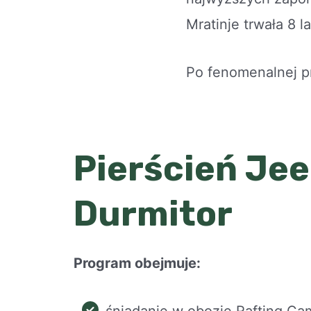
Mratinje trwała 8 l
Po fenomenalnej p
Pierścień Jee
Durmitor
Program obejmuje:
śniadanie w obozie Rafting Ca