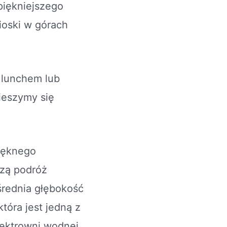
jpiękniejszego
ioski w górach
 lunchem lub
ieszymy się
ięknego
szą podróż
średnia głębokość
tóra jest jedną z
lektrowni wodnej