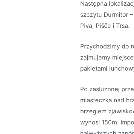
Następna lokalizac
szczytu Durmitor 
Piva, Pišče i Trsa.
Przychodzimy do r
zajmujemy miejsce
pakietami lunchow
Po zasłużonej prz
miasteczka nad br
brzegiem zjawisko
wynosi 150m. Impon
najwyższych zapór