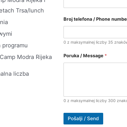
ietach Trsa/lunch
Broj telefona / Phone numb
nia
owymi
0 z maksymalnej liczby 35 znakó
a programu
Poruka / Message
*
g Camp Modra Rijeka
alna liczba
0 z maksymalnej liczby 300 znak
Pošalji / Send