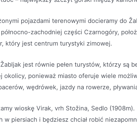
onymi pojazdami terenowymi docieramy do Žab
 północno-zachodniej części Czarnogóry, poł
, który jest centrum turystyki zimowej.
 Žabljak jest równie pełen turystów, którzy są 
ej okolicy, ponieważ miasto oferuje wiele możli
spacerów, wędrówek, jazdy na rowerze, pływania
my wioskę Virak, vrh Stožina, Sedlo (1908m). 
h w piersiach i będziesz chciał robić niezapomn