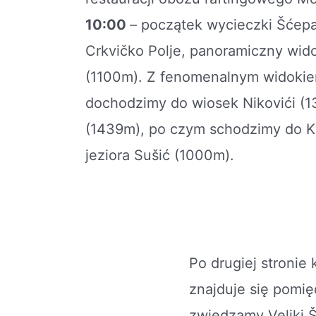
10:00
– początek wycieczki Šćepa
Crkvičko Polje, panoramiczny wid
(1100m). Z fenomenalnym widoki
dochodzimy do wiosek Nikovići (1
(1439m), po czym schodzimy do K
jeziora Sušić (1000m).
Po drugiej stronie
znajduje się pomi
zwiedzamy Veliki Š