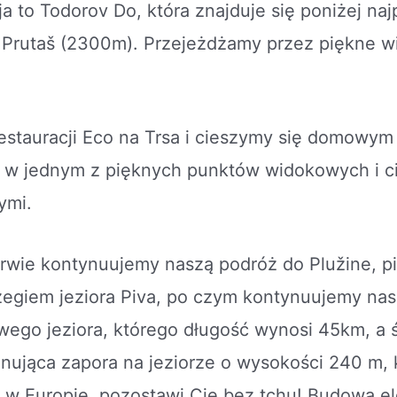
ja to Todorov Do, która znajduje się poniżej na
– Prutaš (2300m). Przejeżdżamy przez piękne w
estauracji Eco na Trsa i cieszymy się domowym
 w jednym z pięknych punktów widokowych i c
ymi.
erwie kontynuujemy naszą podróż do Plužine, p
zegiem jeziora Piva, po czym kontynuujemy na
wego jeziora, którego długość wynosi 45km, a 
ująca zapora na jeziorze o wysokości 240 m, k
 w Europie, pozostawi Cię bez tchu! Budowa e