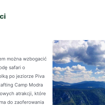
ci
iem można wzbogacić
dę safari o
lką po jeziorze Piva
Rafting Camp Modra
owych atrakcji, które
 ma do zaoferowania