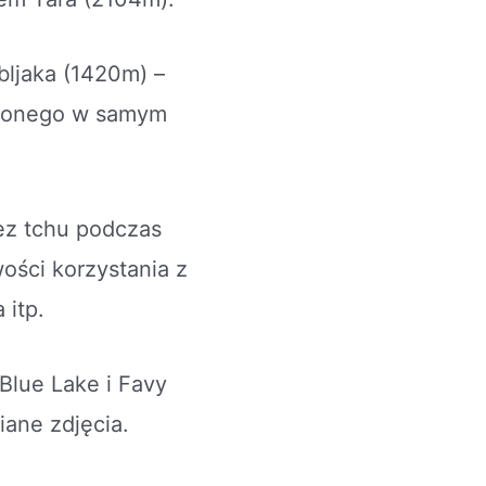
ljaka (1420m) –
ożonego w samym
bez tchu podczas
wości korzystania z
 itp.
Blue Lake i Favy
iane zdjęcia.