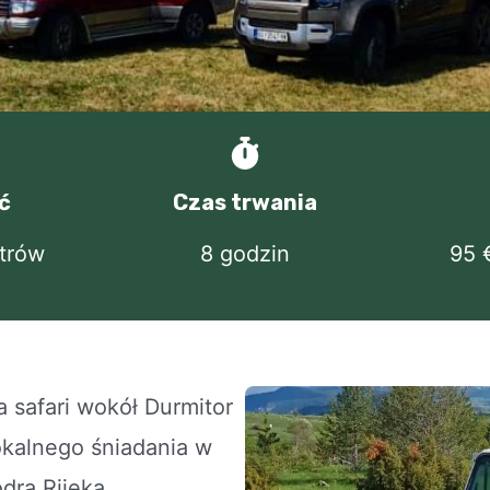
ć
Czas trwania
etrów
8 godzin
95 
 safari wokół Durmitor
okalnego śniadania w
dra Rijeka