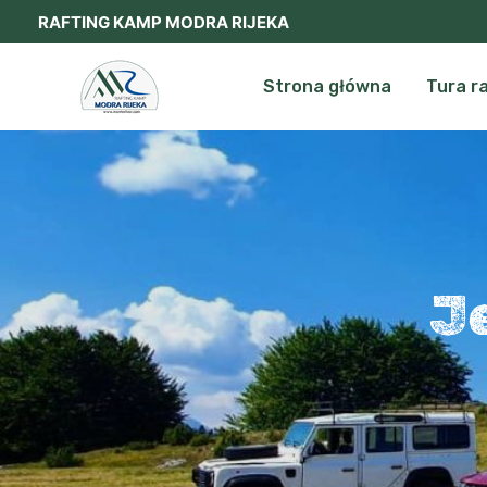
Skip
RAFTING KAMP MODRA RIJEKA
to
content
Strona główna
Tura r
J