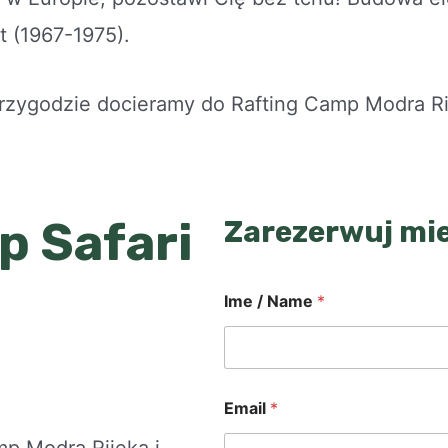
at (1967-1975).
rzygodzie docieramy do Rafting Camp Modra Ri
p Safari
Zarezerwuj mie
Ime / Name
*
Email
*
mp Modra Rijeka i