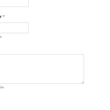
er
*
w.
ów.