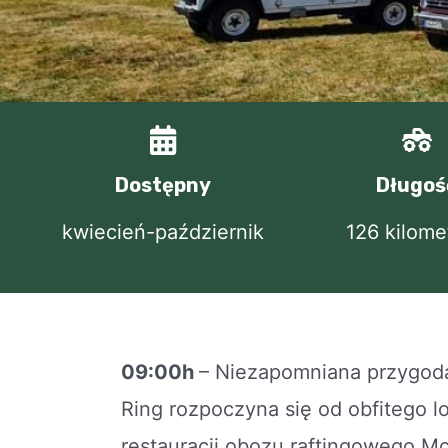
Dostępny
Długoś
kwiecień-październik
126 kilom
09:00h
– Niezapomniana przygoda
Ring rozpoczyna się od obfitego l
restauracji obozu raftingowego Mo