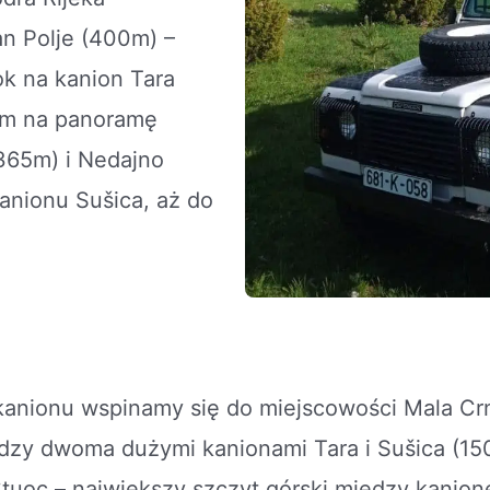
n Polje (400m) –
ok na kanion Tara
em na panoramę
365m) i Nedajno
anionu Sušica, aż do
 kanionu wspinamy się do miejscowości Mala Cr
ędzy dwoma dużymi kanionami Tara i Sušica (15
tuoc – największy szczyt górski między kanio