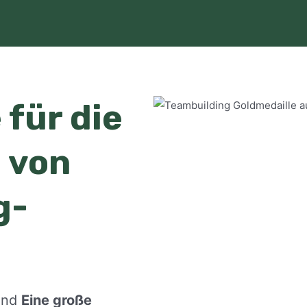
 für die
 von
g-
 und
Eine große