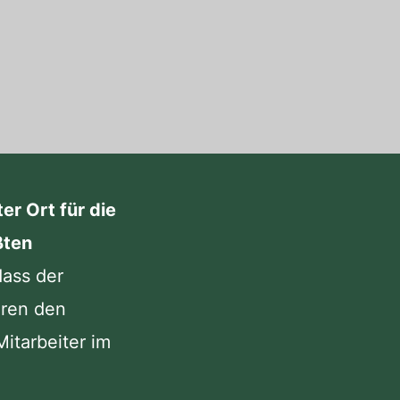
er Ort für die
ßten
dass der
uren den
itarbeiter im