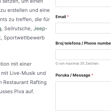
u setzen, um einen
 zu erstellen und eine
Email
*
s zu treffen, die für
g
, Seilrutsche,
Jeep-
t
, Sportwettbewerb
Broj telefona / Phone numb
tion mit einer
0 von maximal 35 Zeichen.
mit Live-Musik und
Poruka / Message
*
im Restaurant Rafting
sses Piva auf.