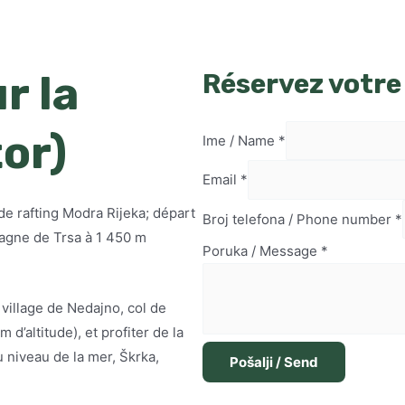
r la
Réservez votre
or)
Ime / Name
*
Email
*
e rafting Modra Rijeka; départ
Broj telefona / Phone number
*
tagne de Trsa à 1 450 m
Poruka / Message
*
e village de Nedajno, col de
d’altitude), et profiter de la
 niveau de la mer, Škrka,
Pošalji / Send